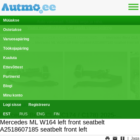
Müüakse
Auto varuosad. Säästa aega ja raha.
Vaata müügikuulutusi
või
saada varuosapäring
.
Ostetakse
Müüakse
»
Mercedes-Benz
»
CLA
»
CLA (C174 / C178) 2025-...
»
Mercedes-Benz CLA
Varuosapäring
(C174 / C178) 2025-... Mercedes ML W164 left front seatbelt A2518607185 seatbelt front left
Töökojapäring
Kuuluta
Ettevõttest
Partnerid
Blogi
Minu konto
Logi sisse
Registreeru
Lisa oma kuulutus
Mercedes-Benz CLA (C174 / C178) 2025-...
EST
RUS
ENG
FIN
Mercedes ML W164 left front seatbelt
A2518607185 seatbelt front left
|
Jaga