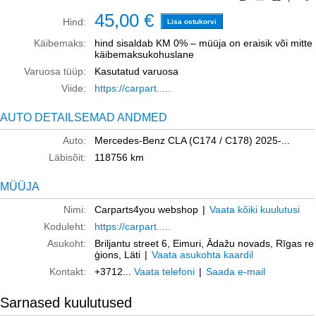
45,00 €
Hind:
Lisa ostukorvi
Käibemaks:
hind sisaldab KM 0% – müüja on eraisik või mitte
käibemaksukohuslane
Varuosa tüüp:
Kasutatud varuosa
Viide:
https://carpart.....
AUTO DETAILSEMAD ANDMED
Auto:
Mercedes-Benz CLA (C174 / C178) 2025-...
Läbisõit:
118756 km
MÜÜJA
Nimi:
Carparts4you webshop
|
Vaata kõiki kuulutusi
Koduleht:
https://carpart.....
Asukoht:
Briljantu street 6, Eimuri, Ādažu novads, Rīgas re
ģions, Läti
|
Vaata asukohta kaardil
Kontakt:
+3712...
Vaata telefoni
|
Saada e-mail
Sarnased kuulutused